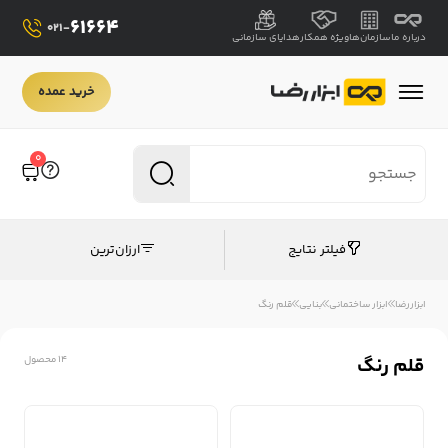
61664
021-
درباره ما
سازمان‌ها
ویژه همکار
هدایای سازمانی
خرید عمده
0
فیلتر نتایج
ارزان‌ترین
ابزاررضا
ابزار ساختمانی
بنایی
قلم رنگ
قلم رنگ
14 محصول