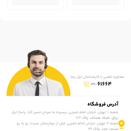
مشاوره تلفنی با کارشناسان ابزار رضا
61664
021-
آدرس فروشگاه
شعبه ۱: تهران، خیابان امام خمینی، نرسیده به میدان حسن آباد، پاساژ ابزار
یراق، طبقه همکف، پلاک ۱۰۶
شعبه ۲: تهران، خیابـان امـام خمینی، قبل از بیمارستان سیـنــا، رو به رو
مسجد مجد، پلاک ۱۲۲