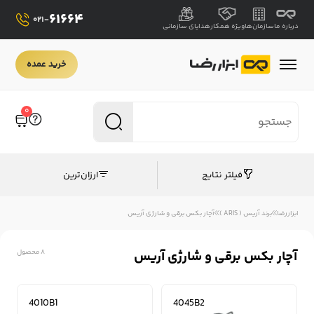
61664
021-
درباره ما
سازمان‌ها
ویژه همکار
هدایای سازمانی
خرید عمده
0
فیلتر نتایج
ارزان‌ترین
ابزاررضا
برند آریس ( ARIS )
آچار بکس برقی و شارژی آریس
آچار بکس برقی و شارژی آریس
8 محصول
4010B1
4045B2