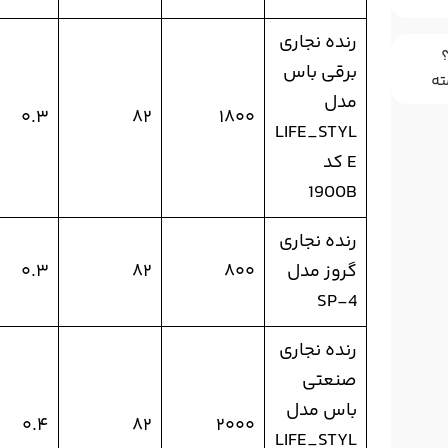
رنده نجاری
برقی باس
ته
مدل
۰.۳
۸۲
۱۸۰۰
LIFE_STYL
E کد
1900B
رنده نجاری
گروز مدل
۸۰۰
۸۲
۰.۳
SP-4
رنده نجاری
صنعتی
باس مدل
۰.۴
۸۲
۲۰۰۰
LIFE_STYL