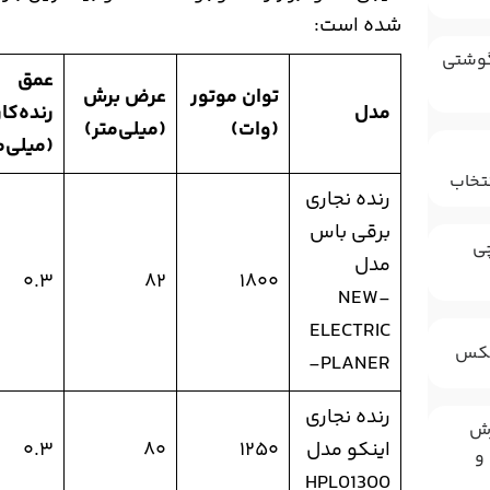
شده است:
گوشتی
عمق
توان موتور
عرض برش
مدل
رنده‌کا
(وات)
(میلی‌متر)
(میلی‌م
تخاب
رنده نجاری
برقی باس
چی
مدل
۰.۳
۸۲
۱۸۰۰
NEW-
ELECTRIC
 بکس
-PLANER
رنده نجاری
رش
اینکو مدل
۱۲۵۰
۸۰
۰.۳
و
HPL01300