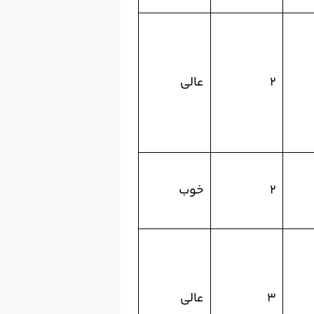
۲
عالی
۲
خوب
۳
عالی