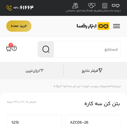
61664
021-
درباره ما
سازمان‌ها
ویژه همکار
هدایای سازمانی
خرید عمده
0
فیلتر نتایج
ارزان‌ترین
ابزاررضا
محصولات برچسب خورده “بتن کن سه کاره”
برگه 4
بتن کن سه کاره
نمایش 61–80 از 126 نتیجه
5213
AZC06-26