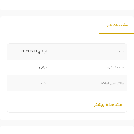
مشخصات فنی
برند
اینتاچ | INTOUGH
منبع تغذیه
برقی
ولتاژ کاری (ولت)
220
حجم هوای خروجی (لیتر بر دقیقه)
250-500
مشاهده بیشتر
بیشترین دمای هوای خروجی (سانتی‌گراد)
600
دیمر کنترل دمای هوا
دارد