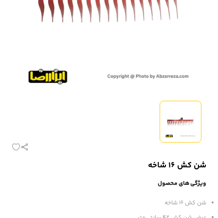
شن کش 16 شاخه
ویژگی های محصول
شن کش 16 شاخه
عرض شن کش 42 سانتی‌متر