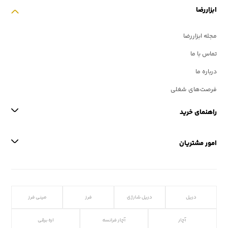
ابزاررضا
مجله ابزاررضا
تماس با ما
درباره ما
فرصت‌های شغلی
راهنمای خرید
امور مشتریان
دریل
دریل شارژی
فرز
مینی فرز
آچار
آچار فرانسه
اره برقی