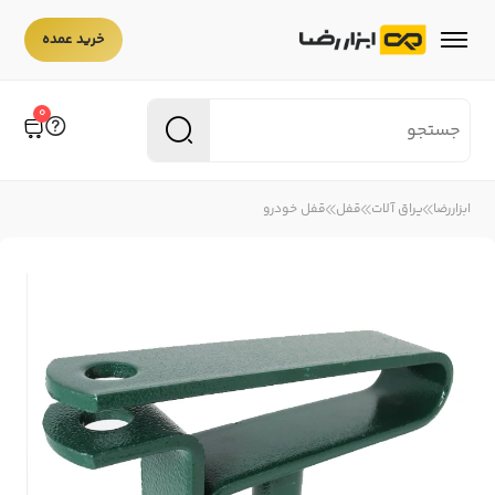
6 عدد به بالا
قیمت تک فروشی
خرید عمده
۲۶۰,۰۰۰
۲۳۴,۰۰۰
10%
0
ابزاررضا
یراق آلات
قفل
قفل خودرو